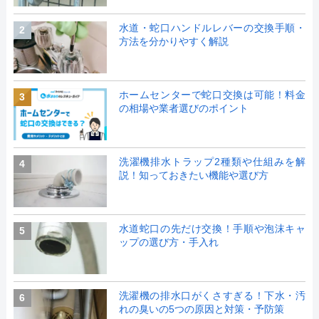
水道・蛇口ハンドルレバーの交換手順・
2
方法を分かりやすく解説
ホームセンターで蛇口交換は可能！料金
3
の相場や業者選びのポイント
洗濯機排水トラップ2種類や仕組みを解
4
説！知っておきたい機能や選び方
水道蛇口の先だけ交換！手順や泡沫キャ
5
ップの選び方・手入れ
洗濯機の排水口がくさすぎる！下水・汚
6
れの臭いの5つの原因と対策・予防策