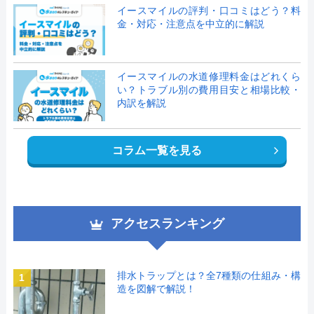
イースマイルの評判・口コミはどう？料
金・対応・注意点を中立的に解説
イースマイルの水道修理料金はどれくら
い？トラブル別の費用目安と相場比較・
内訳を解説
コラム一覧を見る
アクセスランキング
排水トラップとは？全7種類の仕組み・構
1
造を図解で解説！