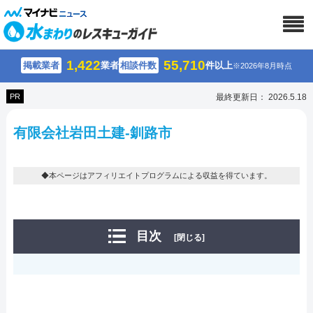
1,422
55,710
掲載業者
業者
相談件数
件以上
※2026年8月時点
PR
最終更新日： 2026.5.18
有限会社岩田土建-釧路市
◆本ページはアフィリエイトプログラムによる収益を得ています。
目次
[閉じる]