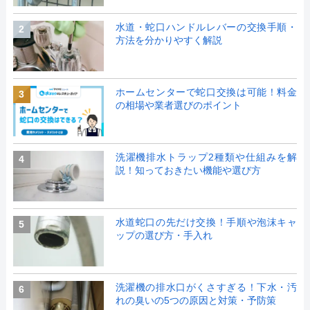
水道・蛇口ハンドルレバーの交換手順・
2
方法を分かりやすく解説
ホームセンターで蛇口交換は可能！料金
3
の相場や業者選びのポイント
洗濯機排水トラップ2種類や仕組みを解
4
説！知っておきたい機能や選び方
水道蛇口の先だけ交換！手順や泡沫キャ
5
ップの選び方・手入れ
洗濯機の排水口がくさすぎる！下水・汚
6
れの臭いの5つの原因と対策・予防策