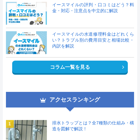
イースマイルの評判・口コミはどう？料
金・対応・注意点を中立的に解説
イースマイルの水道修理料金はどれくら
い？トラブル別の費用目安と相場比較・
内訳を解説
コラム一覧を見る
アクセスランキング
排水トラップとは？全7種類の仕組み・構
1
造を図解で解説！