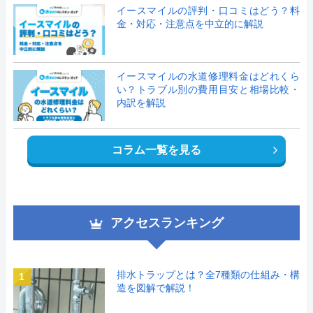
イースマイルの評判・口コミはどう？料
金・対応・注意点を中立的に解説
イースマイルの水道修理料金はどれくら
い？トラブル別の費用目安と相場比較・
内訳を解説
コラム一覧を見る
アクセスランキング
排水トラップとは？全7種類の仕組み・構
1
造を図解で解説！