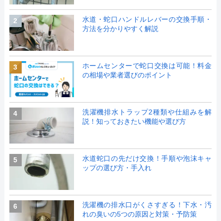
水道・蛇口ハンドルレバーの交換手順・
2
方法を分かりやすく解説
ホームセンターで蛇口交換は可能！料金
3
の相場や業者選びのポイント
洗濯機排水トラップ2種類や仕組みを解
4
説！知っておきたい機能や選び方
水道蛇口の先だけ交換！手順や泡沫キャ
5
ップの選び方・手入れ
洗濯機の排水口がくさすぎる！下水・汚
6
れの臭いの5つの原因と対策・予防策