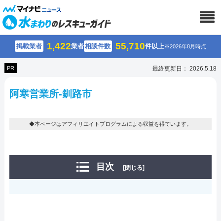
1,422
55,710
掲載業者
業者
相談件数
件以上
※2026年8月時点
PR
最終更新日： 2026.5.18
阿寒営業所-釧路市
◆本ページはアフィリエイトプログラムによる収益を得ています。
目次
[閉じる]