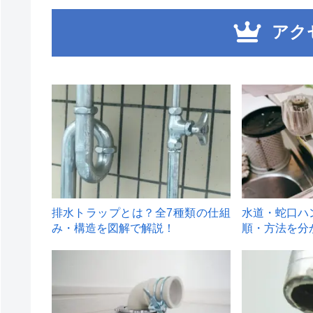
アク
1
2
排水トラップとは？全7種類の仕組
水道・蛇口ハ
み・構造を図解で解説！
順・方法を分
4
5