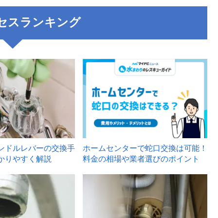
セスランキング
3
ンドルレバーの交換手
ホームセンターで蛇口交換は可能！
かりやすく解説
料金の相場や業者選びのポイント
6