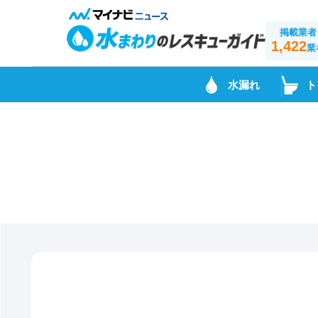
掲載業者
1,422
業
水漏れ
ト