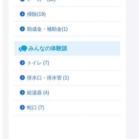
掃除(19)
助成金・補助金(1)
みんなの体験談
トイレ
(7)
排水口・排水管
(1)
給湯器
(4)
蛇口
(7)