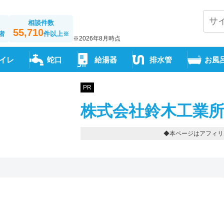
相談件数
55,710
者
件以上
※
※2026年8月時点
イレ
蛇口
給湯器
排水管
お風
PR
株式会社鈴木工業所
◆本ページはアフィリ