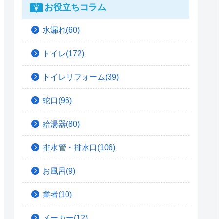
お役立ちコラム
水漏れ(60)
トイレ(172)
トイレリフォーム(39)
蛇口(96)
給湯器(80)
排水管・排水口(106)
お風呂(9)
業者(10)
メーカー(12)