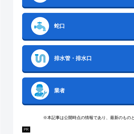
蛇口
排水管・排水口
業者
※本記事は公開時点の情報であり、最新のもの
PR