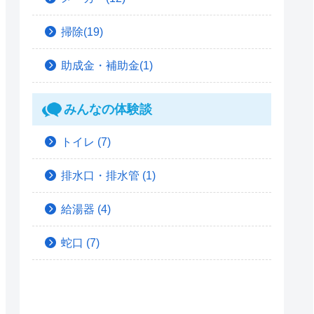
掃除(19)
助成金・補助金(1)
みんなの体験談
トイレ
(7)
排水口・排水管
(1)
給湯器
(4)
蛇口
(7)