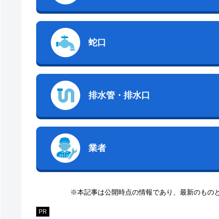
蛇口
排水管・排水口
業者
※本記事は公開時点の情報であり、最新のもの
PR