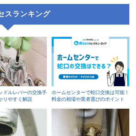
セスランキング
3
ンドルレバーの交換手
ホームセンターで蛇口交換は可能！
かりやすく解説
料金の相場や業者選びのポイント
6