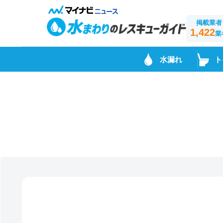
掲載業者
1,422
業
水漏れ
ト