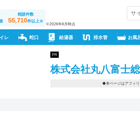
相談件数
55,710
者
件以上
※
※2026年8月時点
イレ
蛇口
給湯器
排水管
お風
PR
株式会社丸八富士総
◆本ページはアフィリ