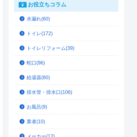
お役立ちコラム
水漏れ(60)
トイレ(172)
トイレリフォーム(39)
蛇口(96)
給湯器(80)
排水管・排水口(106)
お風呂(9)
業者(10)
メーカー(12)