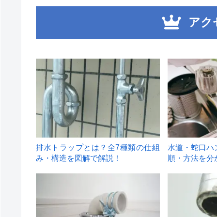
アク
1
2
排水トラップとは？全7種類の仕組
水道・蛇口ハ
み・構造を図解で解説！
順・方法を分
4
5