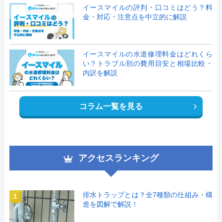
イースマイルの評判・口コミはどう？料
金・対応・注意点を中立的に解説
イースマイルの水道修理料金はどれくら
い？トラブル別の費用目安と相場比較・
内訳を解説
コラム一覧を見る
アクセスランキング
排水トラップとは？全7種類の仕組み・構
1
造を図解で解説！