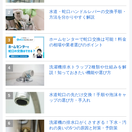
水道・蛇口ハンドルレバーの交換手順・
2
方法を分かりやすく解説
ホームセンターで蛇口交換は可能！料金
3
の相場や業者選びのポイント
洗濯機排水トラップ2種類や仕組みを解
4
説！知っておきたい機能や選び方
水道蛇口の先だけ交換！手順や泡沫キャ
5
ップの選び方・手入れ
洗濯機の排水口がくさすぎる！下水・汚
6
れの臭いの5つの原因と対策・予防策