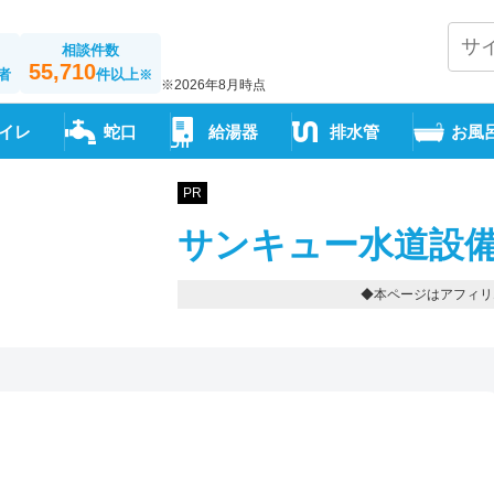
相談件数
55,710
者
件以上
※
※2026年8月時点
イレ
蛇口
給湯器
排水管
お風
PR
サンキュー水道設備
◆本ページはアフィリ