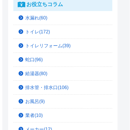
お役立ちコラム
水漏れ(60)
トイレ(172)
トイレリフォーム(39)
蛇口(96)
給湯器(80)
排水管・排水口(106)
お風呂(9)
業者(10)
メーカー(12)