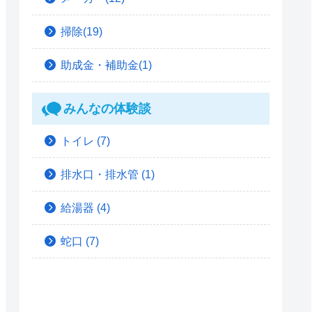
掃除(19)
助成金・補助金(1)
みんなの体験談
トイレ
(7)
排水口・排水管
(1)
給湯器
(4)
蛇口
(7)