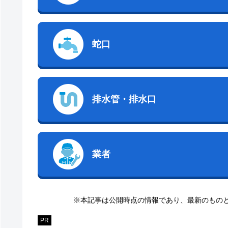
蛇口
排水管・排水口
業者
※本記事は公開時点の情報であり、最新のもの
PR