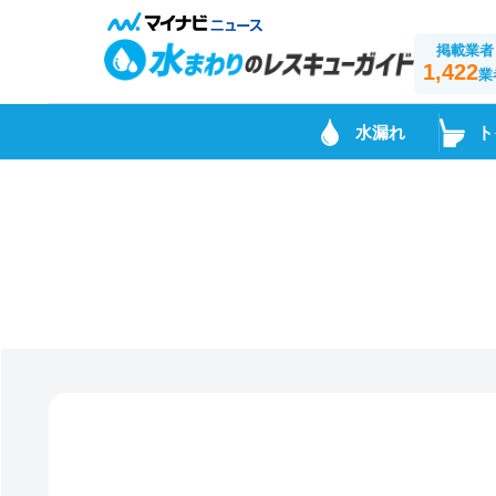
掲載業者
1,422
業
水漏れ
ト