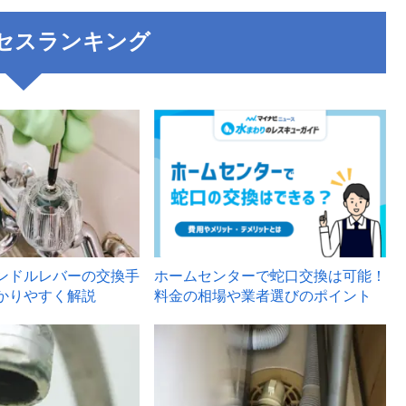
セスランキング
3
ンドルレバーの交換手
ホームセンターで蛇口交換は可能！
かりやすく解説
料金の相場や業者選びのポイント
6