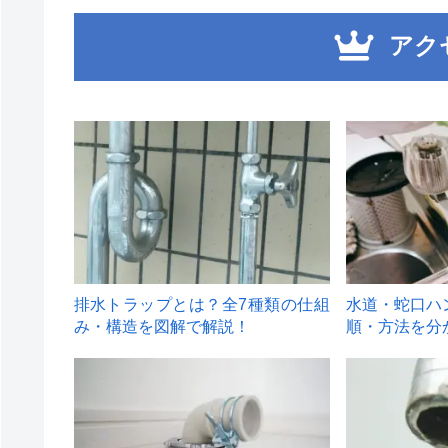
アク
1
2
排水トラップとは？全7種類の仕組
水道・蛇口ハ
み・構造を図解で解説！
順・方法を分
4
5