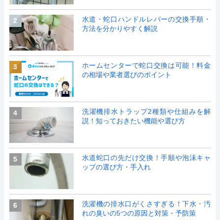
水道・蛇口ハンドルレバーの交換手順・
2
方法を分かりやすく解説
ホームセンターで蛇口交換は可能！料金
3
の相場や業者選びのポイント
洗濯機排水トラップ2種類や仕組みを解
4
説！知っておきたい機能や選び方
水道蛇口の先だけ交換！手順や泡沫キャ
5
ップの選び方・手入れ
洗濯機の排水口がくさすぎる！下水・汚
6
れの臭いの5つの原因と対策・予防策