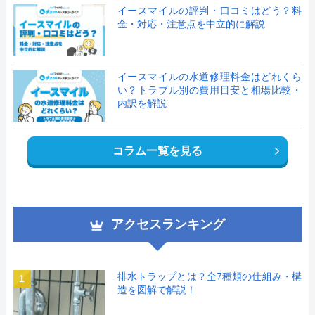
イースマイルの評判・口コミはどう？料
金・対応・注意点を中立的に解説
イースマイルの水道修理料金はどれくら
い？トラブル別の費用目安と相場比較・
内訳を解説
コラム一覧を見る
アクセスランキング
排水トラップとは？全7種類の仕組み・構
1
造を図解で解説！