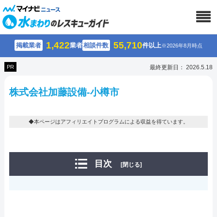
1,422
55,710
掲載業者
業者
相談件数
件以上
※2026年8月時点
PR
最終更新日： 2026.5.18
株式会社加藤設備-小樽市
◆本ページはアフィリエイトプログラムによる収益を得ています。
目次
[閉じる]