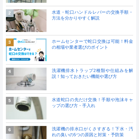
水道・蛇口ハンドルレバーの交換手順・
2
方法を分かりやすく解説
ホームセンターで蛇口交換は可能！料金
3
の相場や業者選びのポイント
洗濯機排水トラップ2種類や仕組みを解
4
説！知っておきたい機能や選び方
水道蛇口の先だけ交換！手順や泡沫キャ
5
ップの選び方・手入れ
洗濯機の排水口がくさすぎる！下水・汚
6
れの臭いの5つの原因と対策・予防策