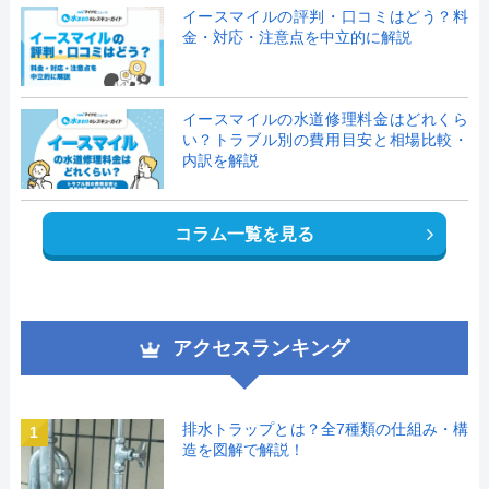
イースマイルの評判・口コミはどう？料
金・対応・注意点を中立的に解説
イースマイルの水道修理料金はどれくら
い？トラブル別の費用目安と相場比較・
内訳を解説
コラム一覧を見る
アクセスランキング
排水トラップとは？全7種類の仕組み・構
1
造を図解で解説！