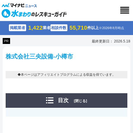
1,422
55,710
掲載業者
業者
相談件数
件以上
※2026年8月時点
PR
最終更新日： 2026.5.18
株式会社三央設備-小樽市
◆本ページはアフィリエイトプログラムによる収益を得ています。
目次
[閉じる]