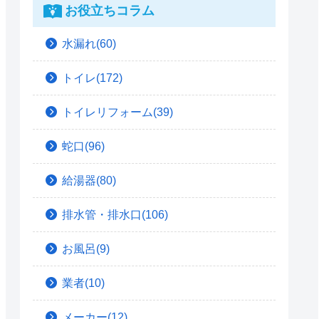
お役立ちコラム
水漏れ(60)
トイレ(172)
トイレリフォーム(39)
蛇口(96)
給湯器(80)
排水管・排水口(106)
お風呂(9)
業者(10)
メーカー(12)