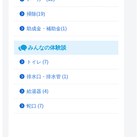
掃除(19)
助成金・補助金(1)
みんなの体験談
トイレ
(7)
排水口・排水管
(1)
給湯器
(4)
蛇口
(7)