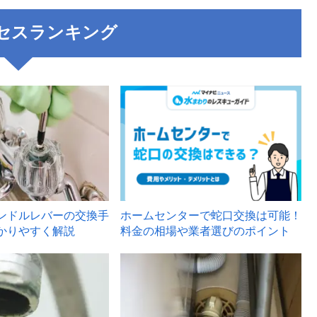
セスランキング
3
ンドルレバーの交換手
ホームセンターで蛇口交換は可能！
かりやすく解説
料金の相場や業者選びのポイント
6