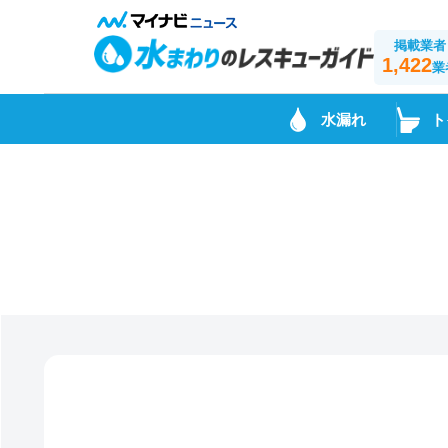
掲載業者
1,422
業
水漏れ
ト