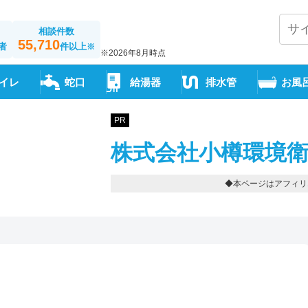
相談件数
55,710
者
件以上
※
※2026年8月時点
イレ
蛇口
給湯器
排水管
お風
PR
株式会社小樽環境衛
◆本ページはアフィリ