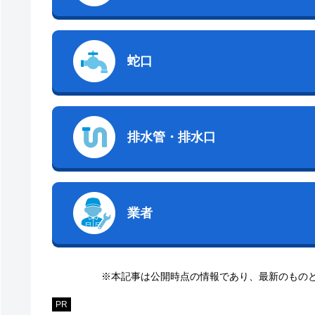
蛇口
排水管・排水口
業者
※本記事は公開時点の情報であり、最新のもの
PR