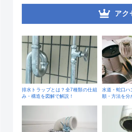
アク
1
2
排水トラップとは？全7種類の仕組
水道・蛇口ハ
み・構造を図解で解説！
順・方法を分
4
5