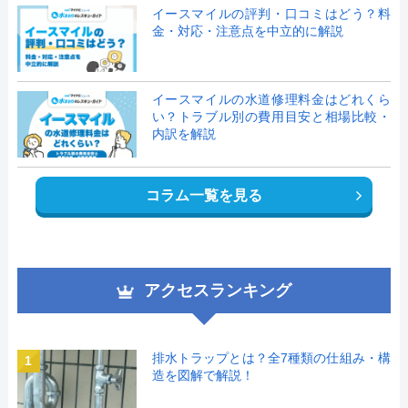
イースマイルの評判・口コミはどう？料
金・対応・注意点を中立的に解説
イースマイルの水道修理料金はどれくら
い？トラブル別の費用目安と相場比較・
内訳を解説
コラム一覧を見る
アクセスランキング
排水トラップとは？全7種類の仕組み・構
1
造を図解で解説！