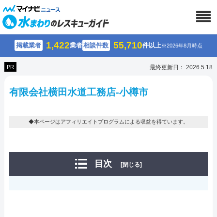
1,422
55,710
掲載業者
業者
相談件数
件以上
※2026年8月時点
PR
最終更新日： 2026.5.18
有限会社横田水道工務店-小樽市
◆本ページはアフィリエイトプログラムによる収益を得ています。
目次
[閉じる]