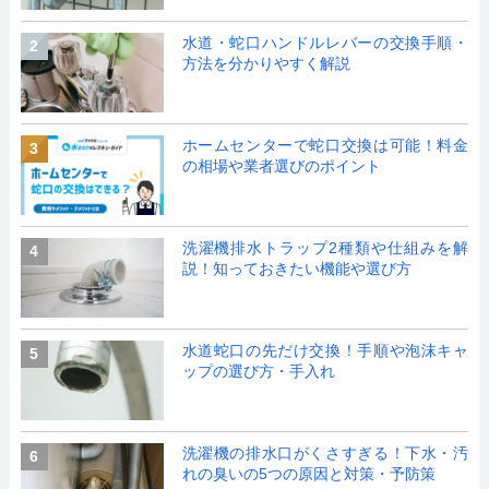
水道・蛇口ハンドルレバーの交換手順・
2
方法を分かりやすく解説
ホームセンターで蛇口交換は可能！料金
3
の相場や業者選びのポイント
洗濯機排水トラップ2種類や仕組みを解
4
説！知っておきたい機能や選び方
水道蛇口の先だけ交換！手順や泡沫キャ
5
ップの選び方・手入れ
洗濯機の排水口がくさすぎる！下水・汚
6
れの臭いの5つの原因と対策・予防策