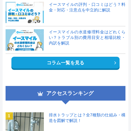
イースマイルの評判・口コミはどう？料
金・対応・注意点を中立的に解説
イースマイルの水道修理料金はどれくら
い？トラブル別の費用目安と相場比較・
内訳を解説
コラム一覧を見る
アクセスランキング
排水トラップとは？全7種類の仕組み・構
1
造を図解で解説！