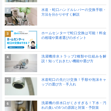
水道・蛇口ハンドルレバーの交換手順・
2
方法を分かりやすく解説
ホームセンターで蛇口交換は可能！料金
3
の相場や業者選びのポイント
洗濯機排水トラップ2種類や仕組みを解
4
説！知っておきたい機能や選び方
水道蛇口の先だけ交換！手順や泡沫キャ
5
ップの選び方・手入れ
洗濯機の排水口がくさすぎる！下水・汚
6
れの臭いの5つの原因と対策・予防策