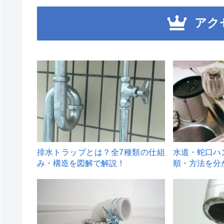
アク
1
2
排水トラップとは？全7種類の仕組
水道・蛇口ハ
み・構造を図解で解説！
順・方法を分
4
5