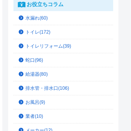
お役立ちコラム
水漏れ(60)
トイレ(172)
トイレリフォーム(39)
蛇口(96)
給湯器(80)
排水管・排水口(106)
お風呂(9)
業者(10)
メーカー(12)