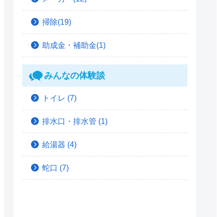
掃除(19)
助成金・補助金(1)
みんなの体験談
トイレ
(7)
排水口・排水管
(1)
給湯器
(4)
蛇口
(7)