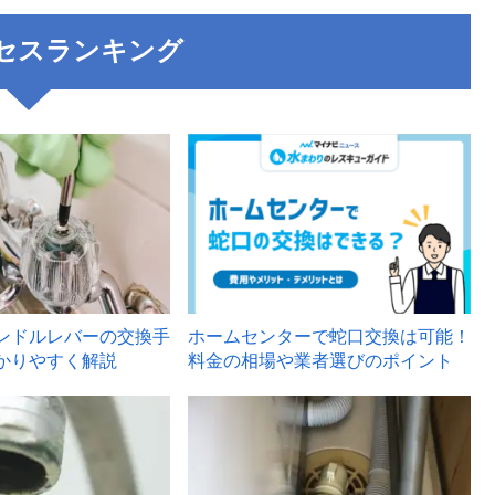
セスランキング
3
ンドルレバーの交換手
ホームセンターで蛇口交換は可能！
かりやすく解説
料金の相場や業者選びのポイント
6