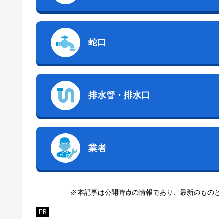
蛇口
排水管・排水口
業者
※本記事は公開時点の情報であり、最新のもの
PR