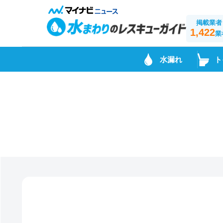
掲載業者
1,422
業
水漏れ
ト