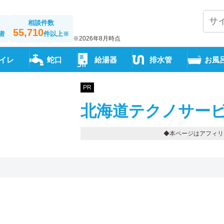
相談件数
55,710
者
件以上
※
※2026年8月時点
イレ
蛇口
給湯器
排水管
お風
PR
北海道テクノサービ
◆本ページはアフィリ