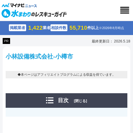
1,422
55,710
掲載業者
業者
相談件数
件以上
※2026年8月時点
PR
最終更新日： 2026.5.18
小林設備株式会社-小樽市
◆本ページはアフィリエイトプログラムによる収益を得ています。
目次
[閉じる]