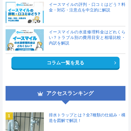
イースマイルの評判・口コミはどう？料
金・対応・注意点を中立的に解説
イースマイルの水道修理料金はどれくら
い？トラブル別の費用目安と相場比較・
内訳を解説
コラム一覧を見る
アクセスランキング
排水トラップとは？全7種類の仕組み・構
1
造を図解で解説！