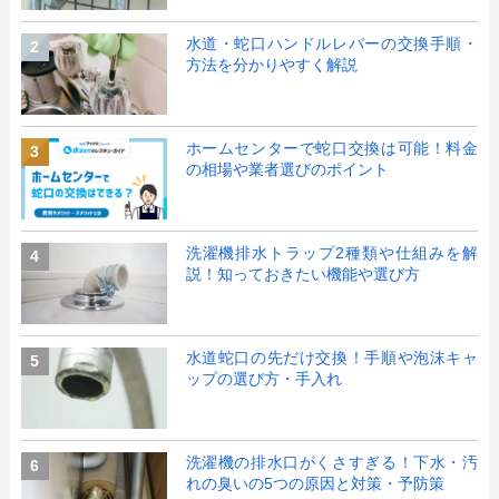
水道・蛇口ハンドルレバーの交換手順・
2
方法を分かりやすく解説
ホームセンターで蛇口交換は可能！料金
3
の相場や業者選びのポイント
洗濯機排水トラップ2種類や仕組みを解
4
説！知っておきたい機能や選び方
水道蛇口の先だけ交換！手順や泡沫キャ
5
ップの選び方・手入れ
洗濯機の排水口がくさすぎる！下水・汚
6
れの臭いの5つの原因と対策・予防策