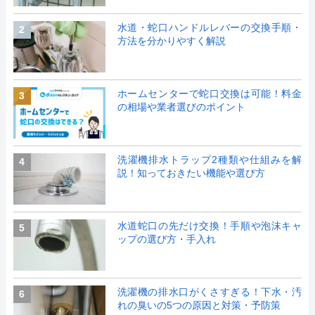
水道・蛇口ハンドルレバーの交換手順・
2
方法を分かりやすく解説
ホームセンターで蛇口交換は可能！料金
3
の相場や業者選びのポイント
洗濯機排水トラップ2種類や仕組みを解
4
説！知っておきたい機能や選び方
水道蛇口の先だけ交換！手順や泡沫キャ
5
ップの選び方・手入れ
洗濯機の排水口がくさすぎる！下水・汚
6
れの臭いの5つの原因と対策・予防策