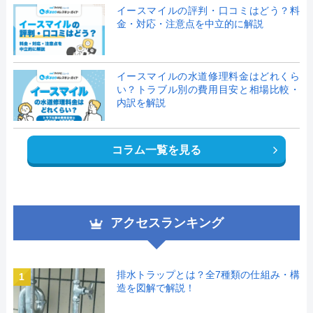
イースマイルの評判・口コミはどう？料
金・対応・注意点を中立的に解説
イースマイルの水道修理料金はどれくら
い？トラブル別の費用目安と相場比較・
内訳を解説
コラム一覧を見る
アクセスランキング
排水トラップとは？全7種類の仕組み・構
1
造を図解で解説！