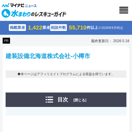
1,422
55,710
掲載業者
業者
相談件数
件以上
※2026年8月時点
PR
最終更新日： 2026.5.18
建装設備北海道株式会社-小樽市
◆本ページはアフィリエイトプログラムによる収益を得ています。
目次
[閉じる]