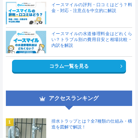
イースマイルの評判・口コミはどう？料
金・対応・注意点を中立的に解説
イースマイルの水道修理料金はどれくら
い？トラブル別の費用目安と相場比較・
内訳を解説
コラム一覧を見る
アクセスランキング
排水トラップとは？全7種類の仕組み・構
1
造を図解で解説！