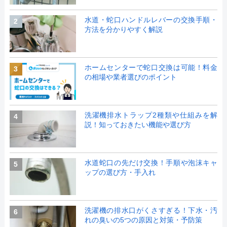
水道・蛇口ハンドルレバーの交換手順・
2
方法を分かりやすく解説
ホームセンターで蛇口交換は可能！料金
3
の相場や業者選びのポイント
洗濯機排水トラップ2種類や仕組みを解
4
説！知っておきたい機能や選び方
水道蛇口の先だけ交換！手順や泡沫キャ
5
ップの選び方・手入れ
洗濯機の排水口がくさすぎる！下水・汚
6
れの臭いの5つの原因と対策・予防策