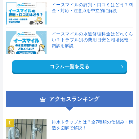
イースマイルの評判・口コミはどう？料
金・対応・注意点を中立的に解説
イースマイルの水道修理料金はどれくら
い？トラブル別の費用目安と相場比較・
内訳を解説
コラム一覧を見る
アクセスランキング
排水トラップとは？全7種類の仕組み・構
1
造を図解で解説！