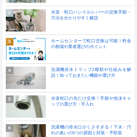
水道・蛇口ハンドルレバーの交換手順・
2
方法を分かりやすく解説
ホームセンターで蛇口交換は可能！料金
3
の相場や業者選びのポイント
洗濯機排水トラップ2種類や仕組みを解
4
説！知っておきたい機能や選び方
水道蛇口の先だけ交換！手順や泡沫キャ
5
ップの選び方・手入れ
洗濯機の排水口がくさすぎる！下水・汚
6
れの臭いの5つの原因と対策・予防策