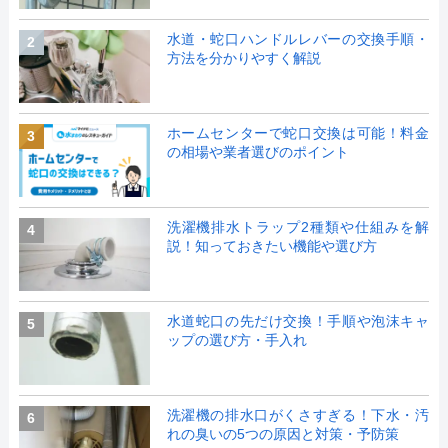
水道・蛇口ハンドルレバーの交換手順・
2
方法を分かりやすく解説
ホームセンターで蛇口交換は可能！料金
3
の相場や業者選びのポイント
洗濯機排水トラップ2種類や仕組みを解
4
説！知っておきたい機能や選び方
水道蛇口の先だけ交換！手順や泡沫キャ
5
ップの選び方・手入れ
洗濯機の排水口がくさすぎる！下水・汚
6
れの臭いの5つの原因と対策・予防策