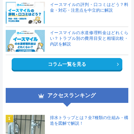
イースマイルの評判・口コミはどう？料
金・対応・注意点を中立的に解説
イースマイルの水道修理料金はどれくら
い？トラブル別の費用目安と相場比較・
内訳を解説
コラム一覧を見る
アクセスランキング
排水トラップとは？全7種類の仕組み・構
1
造を図解で解説！