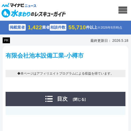
1,422
55,710
掲載業者
業者
相談件数
件以上
※2026年8月時点
PR
最終更新日： 2026.5.18
有限会社池本設備工業-小樽市
◆本ページはアフィリエイトプログラムによる収益を得ています。
目次
[閉じる]