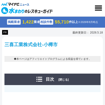
1,422
55,710
掲載業者
業者
相談件数
件以上
※2026年8月時点
PR
最終更新日： 2026.5.18
三喜工業株式会社-小樽市
◆本ページはアフィリエイトプログラムによる収益を得ています。
目次
[閉じる]