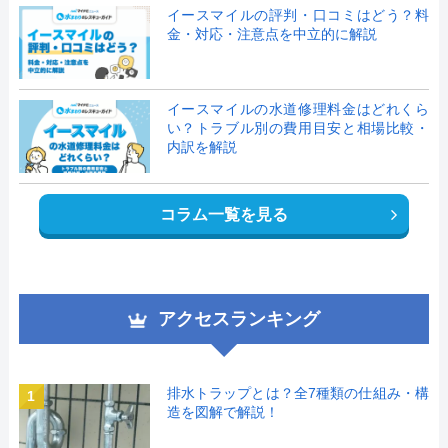
イースマイルの評判・口コミはどう？料
金・対応・注意点を中立的に解説
イースマイルの水道修理料金はどれくら
い？トラブル別の費用目安と相場比較・
内訳を解説
コラム一覧を見る
アクセスランキング
排水トラップとは？全7種類の仕組み・構
1
造を図解で解説！