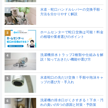
水道・蛇口ハンドルレバーの交換手順・
2
方法を分かりやすく解説
ホームセンターで蛇口交換は可能！料金
3
の相場や業者選びのポイント
洗濯機排水トラップ2種類や仕組みを解
4
説！知っておきたい機能や選び方
水道蛇口の先だけ交換！手順や泡沫キャ
5
ップの選び方・手入れ
洗濯機の排水口がくさすぎる！下水・汚
6
れの臭いの5つの原因と対策・予防策