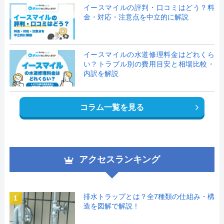
イースマイルの評判・口コミはどう？料
金・対応・注意点を中立的に解説
イースマイルの水道修理料金はどれくら
い？トラブル別の費用目安と相場比較・
内訳を解説
コラム一覧を見る
アクセスランキング
排水トラップとは？全7種類の仕組み・構
1
造を図解で解説！