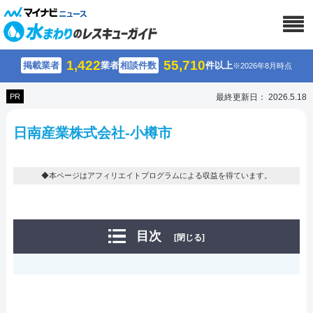
1,422
55,710
掲載業者
業者
相談件数
件以上
※2026年8月時点
PR
最終更新日： 2026.5.18
日南産業株式会社-小樽市
◆本ページはアフィリエイトプログラムによる収益を得ています。
目次
[閉じる]