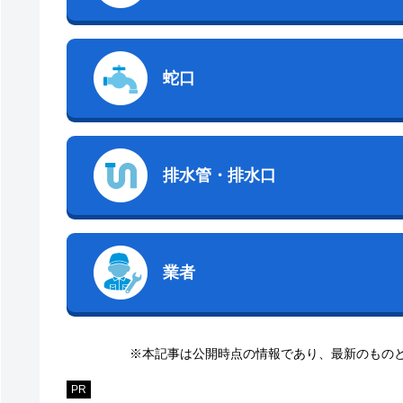
蛇口
排水管・排水口
業者
※本記事は公開時点の情報であり、最新のもの
PR