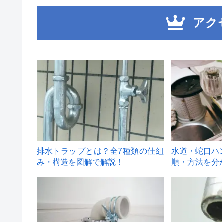
アク
1
2
排水トラップとは？全7種類の仕組
水道・蛇口ハ
み・構造を図解で解説！
順・方法を分
4
5