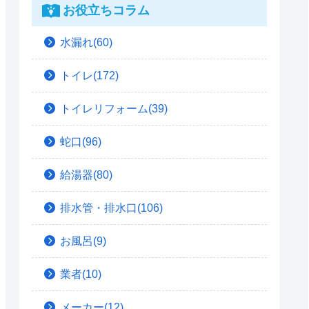
お役立ちコラム
水漏れ(60)
トイレ(172)
トイレリフォーム(39)
蛇口(96)
給湯器(80)
排水管・排水口(106)
お風呂(9)
業者(10)
メーカー(12)