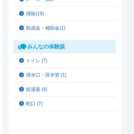
掃除(19)
助成金・補助金(1)
みんなの体験談
トイレ
(7)
排水口・排水管
(1)
給湯器
(4)
蛇口
(7)