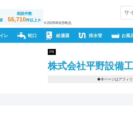
相談件数
55,710
者
件以上
※
※2026年8月時点
イレ
蛇口
給湯器
排水管
お風
PR
株式会社平野設備工
◆本ページはアフィリ