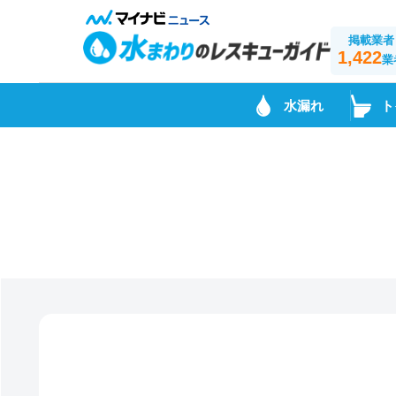
掲載業者
1,422
業
水漏れ
ト