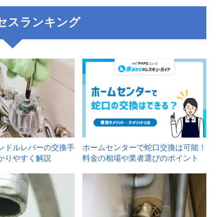
セスランキング
3
ンドルレバーの交換手
ホームセンターで蛇口交換は可能！
かりやすく解説
料金の相場や業者選びのポイント
6