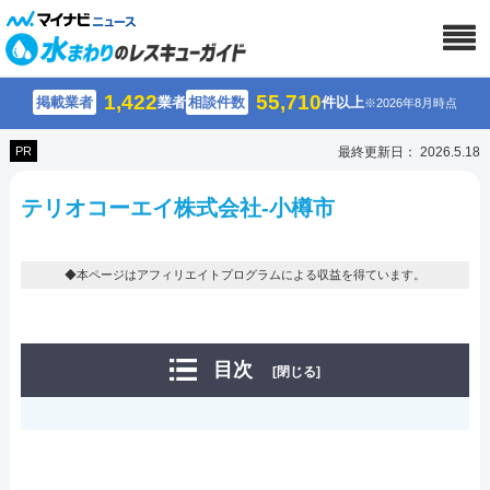
1,422
55,710
掲載業者
業者
相談件数
件以上
※2026年8月時点
PR
最終更新日： 2026.5.18
テリオコーエイ株式会社-小樽市
◆本ページはアフィリエイトプログラムによる収益を得ています。
目次
[閉じる]