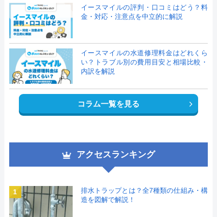
イースマイルの評判・口コミはどう？料
金・対応・注意点を中立的に解説
イースマイルの水道修理料金はどれくら
い？トラブル別の費用目安と相場比較・
内訳を解説
コラム一覧を見る
アクセスランキング
排水トラップとは？全7種類の仕組み・構
1
造を図解で解説！