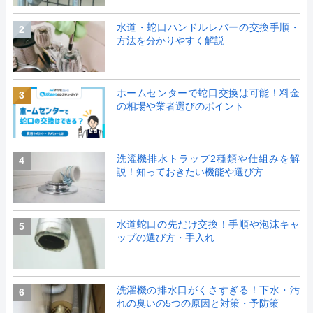
水道・蛇口ハンドルレバーの交換手順・
2
方法を分かりやすく解説
ホームセンターで蛇口交換は可能！料金
3
の相場や業者選びのポイント
洗濯機排水トラップ2種類や仕組みを解
4
説！知っておきたい機能や選び方
水道蛇口の先だけ交換！手順や泡沫キャ
5
ップの選び方・手入れ
洗濯機の排水口がくさすぎる！下水・汚
6
れの臭いの5つの原因と対策・予防策