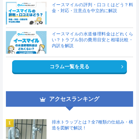
イースマイルの評判・口コミはどう？料
金・対応・注意点を中立的に解説
イースマイルの水道修理料金はどれくら
い？トラブル別の費用目安と相場比較・
内訳を解説
コラム一覧を見る
アクセスランキング
排水トラップとは？全7種類の仕組み・構
1
造を図解で解説！