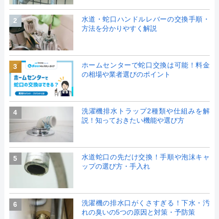
水道・蛇口ハンドルレバーの交換手順・
2
方法を分かりやすく解説
ホームセンターで蛇口交換は可能！料金
3
の相場や業者選びのポイント
洗濯機排水トラップ2種類や仕組みを解
4
説！知っておきたい機能や選び方
水道蛇口の先だけ交換！手順や泡沫キャ
5
ップの選び方・手入れ
洗濯機の排水口がくさすぎる！下水・汚
6
れの臭いの5つの原因と対策・予防策