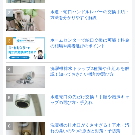
水道・蛇口ハンドルレバーの交換手順・
2
方法を分かりやすく解説
ホームセンターで蛇口交換は可能！料金
3
の相場や業者選びのポイント
洗濯機排水トラップ2種類や仕組みを解
4
説！知っておきたい機能や選び方
水道蛇口の先だけ交換！手順や泡沫キャ
5
ップの選び方・手入れ
洗濯機の排水口がくさすぎる！下水・汚
6
れの臭いの5つの原因と対策・予防策