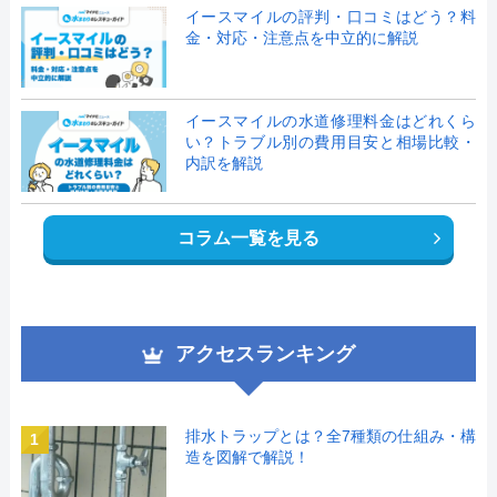
イースマイルの評判・口コミはどう？料
金・対応・注意点を中立的に解説
イースマイルの水道修理料金はどれくら
い？トラブル別の費用目安と相場比較・
内訳を解説
コラム一覧を見る
アクセスランキング
排水トラップとは？全7種類の仕組み・構
1
造を図解で解説！