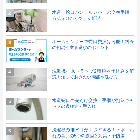
水道・蛇口ハンドルレバーの交換手順・
2
方法を分かりやすく解説
ホームセンターで蛇口交換は可能！料金
3
の相場や業者選びのポイント
洗濯機排水トラップ2種類や仕組みを解
4
説！知っておきたい機能や選び方
水道蛇口の先だけ交換！手順や泡沫キャ
5
ップの選び方・手入れ
洗濯機の排水口がくさすぎる！下水・汚
6
れの臭いの5つの原因と対策・予防策