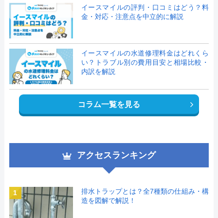
イースマイルの評判・口コミはどう？料
金・対応・注意点を中立的に解説
イースマイルの水道修理料金はどれくら
い？トラブル別の費用目安と相場比較・
内訳を解説
コラム一覧を見る
アクセスランキング
排水トラップとは？全7種類の仕組み・構
1
造を図解で解説！