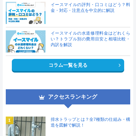
イースマイルの評判・口コミはどう？料
金・対応・注意点を中立的に解説
イースマイルの水道修理料金はどれくら
い？トラブル別の費用目安と相場比較・
内訳を解説
コラム一覧を見る
アクセスランキング
排水トラップとは？全7種類の仕組み・構
1
造を図解で解説！