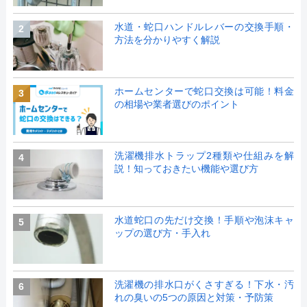
水道・蛇口ハンドルレバーの交換手順・
2
方法を分かりやすく解説
ホームセンターで蛇口交換は可能！料金
3
の相場や業者選びのポイント
洗濯機排水トラップ2種類や仕組みを解
4
説！知っておきたい機能や選び方
水道蛇口の先だけ交換！手順や泡沫キャ
5
ップの選び方・手入れ
洗濯機の排水口がくさすぎる！下水・汚
6
れの臭いの5つの原因と対策・予防策