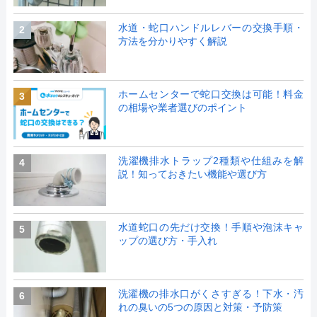
水道・蛇口ハンドルレバーの交換手順・
2
方法を分かりやすく解説
ホームセンターで蛇口交換は可能！料金
3
の相場や業者選びのポイント
洗濯機排水トラップ2種類や仕組みを解
4
説！知っておきたい機能や選び方
水道蛇口の先だけ交換！手順や泡沫キャ
5
ップの選び方・手入れ
洗濯機の排水口がくさすぎる！下水・汚
6
れの臭いの5つの原因と対策・予防策