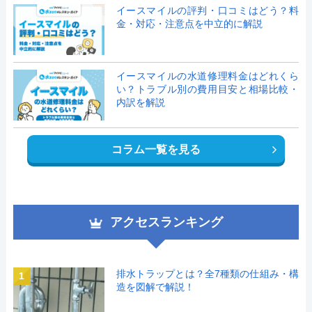
イースマイルの評判・口コミはどう？料
金・対応・注意点を中立的に解説
イースマイルの水道修理料金はどれくら
い？トラブル別の費用目安と相場比較・
内訳を解説
コラム一覧を見る
アクセスランキング
排水トラップとは？全7種類の仕組み・構
1
造を図解で解説！