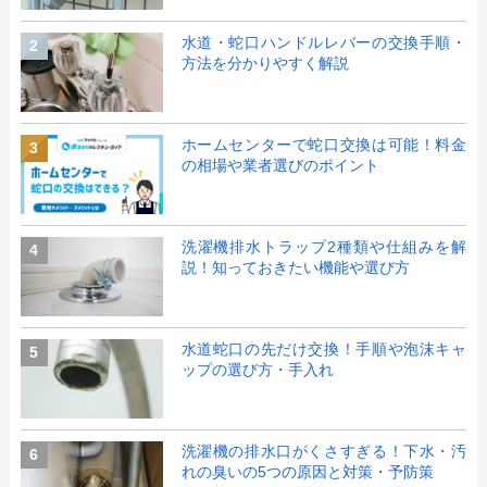
水道・蛇口ハンドルレバーの交換手順・
2
方法を分かりやすく解説
ホームセンターで蛇口交換は可能！料金
3
の相場や業者選びのポイント
洗濯機排水トラップ2種類や仕組みを解
4
説！知っておきたい機能や選び方
水道蛇口の先だけ交換！手順や泡沫キャ
5
ップの選び方・手入れ
洗濯機の排水口がくさすぎる！下水・汚
6
れの臭いの5つの原因と対策・予防策