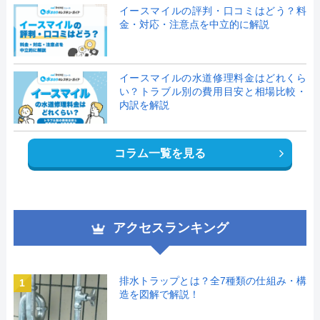
イースマイルの評判・口コミはどう？料
金・対応・注意点を中立的に解説
イースマイルの水道修理料金はどれくら
い？トラブル別の費用目安と相場比較・
内訳を解説
コラム一覧を見る
アクセスランキング
排水トラップとは？全7種類の仕組み・構
1
造を図解で解説！