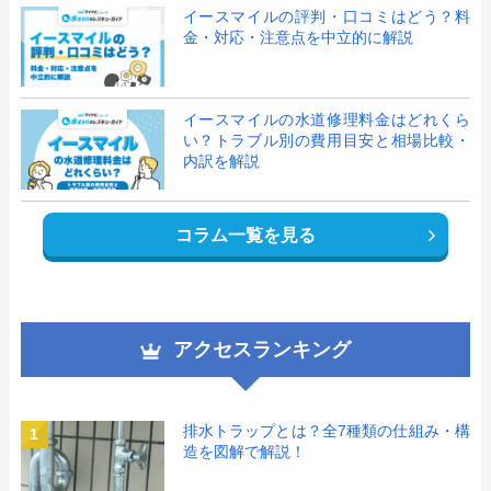
イースマイルの評判・口コミはどう？料
金・対応・注意点を中立的に解説
イースマイルの水道修理料金はどれくら
い？トラブル別の費用目安と相場比較・
内訳を解説
コラム一覧を見る
アクセスランキング
排水トラップとは？全7種類の仕組み・構
1
造を図解で解説！