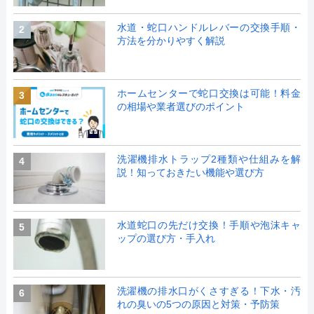
水道・蛇口ハンドルレバーの交換手順・
2
方法を分かりやすく解説
ホームセンターで蛇口交換は可能！料金
3
の相場や業者選びのポイント
洗濯機排水トラップ2種類や仕組みを解
4
説！知っておきたい機能や選び方
水道蛇口の先だけ交換！手順や泡沫キャ
5
ップの選び方・手入れ
洗濯機の排水口がくさすぎる！下水・汚
6
れの臭いの5つの原因と対策・予防策