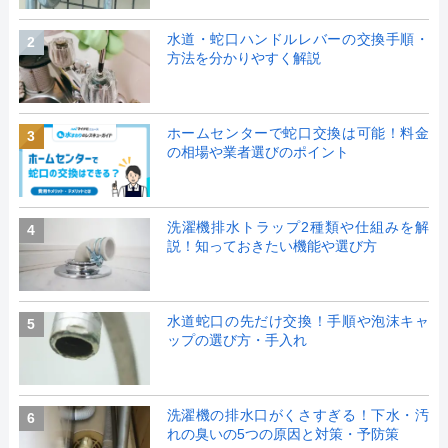
水道・蛇口ハンドルレバーの交換手順・
2
方法を分かりやすく解説
ホームセンターで蛇口交換は可能！料金
3
の相場や業者選びのポイント
洗濯機排水トラップ2種類や仕組みを解
4
説！知っておきたい機能や選び方
水道蛇口の先だけ交換！手順や泡沫キャ
5
ップの選び方・手入れ
洗濯機の排水口がくさすぎる！下水・汚
6
れの臭いの5つの原因と対策・予防策