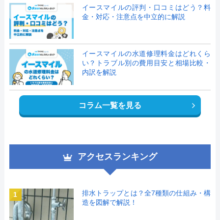
イースマイルの評判・口コミはどう？料
金・対応・注意点を中立的に解説
イースマイルの水道修理料金はどれくら
い？トラブル別の費用目安と相場比較・
内訳を解説
コラム一覧を見る
アクセスランキング
排水トラップとは？全7種類の仕組み・構
1
造を図解で解説！