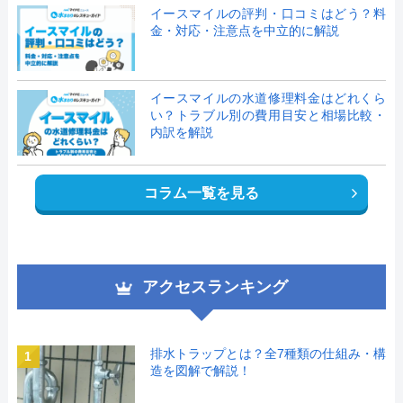
イースマイルの評判・口コミはどう？料
金・対応・注意点を中立的に解説
イースマイルの水道修理料金はどれくら
い？トラブル別の費用目安と相場比較・
内訳を解説
コラム一覧を見る
アクセスランキング
排水トラップとは？全7種類の仕組み・構
1
造を図解で解説！