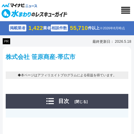
1,422
55,710
掲載業者
業者
相談件数
件以上
※2026年8月時点
PR
最終更新日： 2026.5.18
株式会社 笹原商産-帯広市
◆本ページはアフィリエイトプログラムによる収益を得ています。
目次
[閉じる]