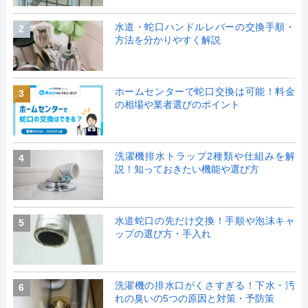
水道・蛇口ハンドルレバーの交換手順・
2
方法を分かりやすく解説
ホームセンターで蛇口交換は可能！料金
3
の相場や業者選びのポイント
洗濯機排水トラップ2種類や仕組みを解
4
説！知っておきたい機能や選び方
水道蛇口の先だけ交換！手順や泡沫キャ
5
ップの選び方・手入れ
洗濯機の排水口がくさすぎる！下水・汚
6
れの臭いの5つの原因と対策・予防策