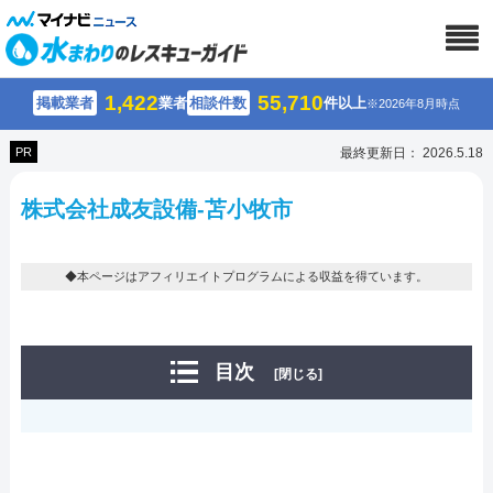
1,422
55,710
掲載業者
業者
相談件数
件以上
※2026年8月時点
PR
最終更新日： 2026.5.18
株式会社成友設備-苫小牧市
◆本ページはアフィリエイトプログラムによる収益を得ています。
目次
[閉じる]