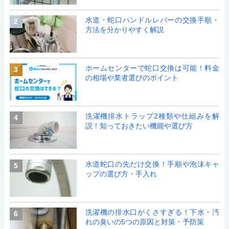
水道・蛇口ハンドルレバーの交換手順・
2
方法を分かりやすく解説
ホームセンターで蛇口交換は可能！料金
3
の相場や業者選びのポイント
洗濯機排水トラップ2種類や仕組みを解
4
説！知っておきたい機能や選び方
水道蛇口の先だけ交換！手順や泡沫キャ
5
ップの選び方・手入れ
洗濯機の排水口がくさすぎる！下水・汚
6
れの臭いの5つの原因と対策・予防策