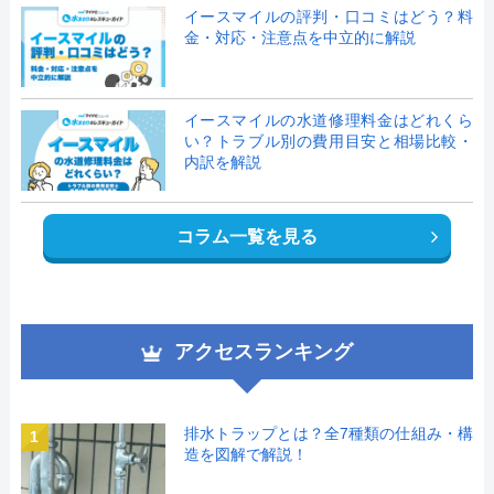
イースマイルの評判・口コミはどう？料
金・対応・注意点を中立的に解説
イースマイルの水道修理料金はどれくら
い？トラブル別の費用目安と相場比較・
内訳を解説
コラム一覧を見る
アクセスランキング
排水トラップとは？全7種類の仕組み・構
1
造を図解で解説！