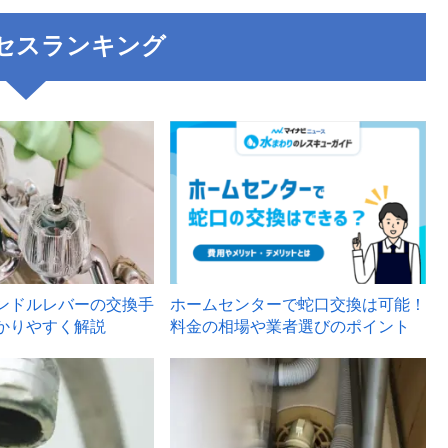
セスランキング
3
ンドルレバーの交換手
ホームセンターで蛇口交換は可能！
かりやすく解説
料金の相場や業者選びのポイント
6