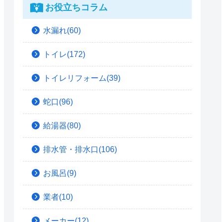
お役立ちコラム
水漏れ(60)
トイレ(172)
トイレリフォーム(39)
蛇口(96)
給湯器(80)
排水管・排水口(106)
お風呂(9)
業者(10)
メーカー(12)