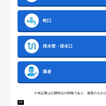
蛇口
排水管・排水口
業者
※本記事は公開時点の情報であり、最新のもの
PR