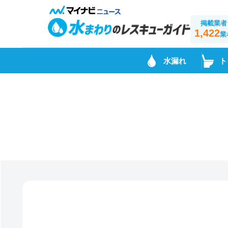
掲載業者
1,422
業
水漏れ
ト