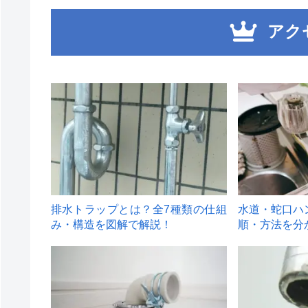
アク
1
2
排水トラップとは？全7種類の仕組
水道・蛇口ハ
み・構造を図解で解説！
順・方法を分
4
5