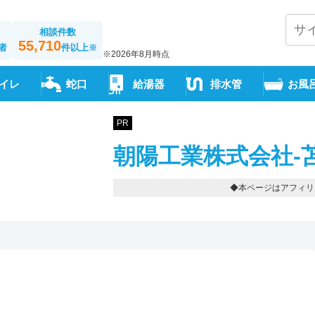
相談件数
55,710
者
件以上
※
※2026年8月時点
イレ
蛇口
給湯器
排水管
お風
PR
朝陽工業株式会社-
◆本ページはアフィリ