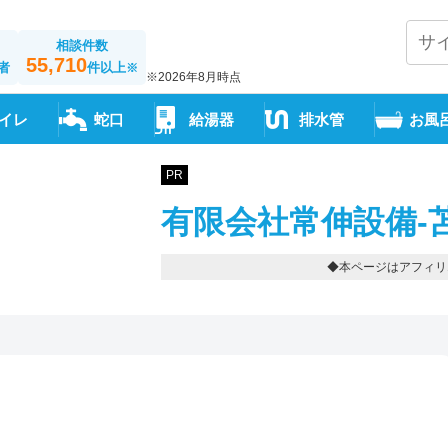
相談件数
55,710
者
件以上
※
※2026年8月時点
イレ
蛇口
給湯器
排水管
お風
PR
有限会社常伸設備-
◆本ページはアフィリ