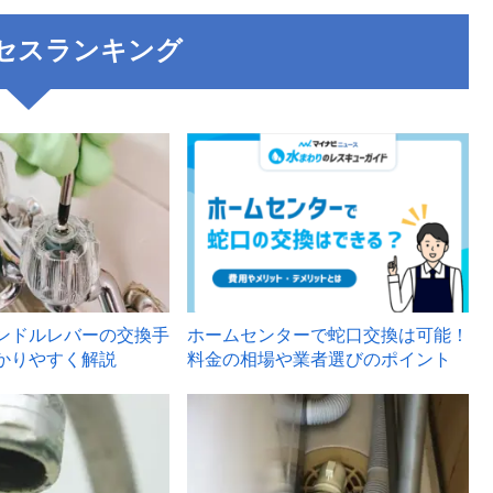
セスランキング
3
ンドルレバーの交換手
ホームセンターで蛇口交換は可能！
かりやすく解説
料金の相場や業者選びのポイント
6