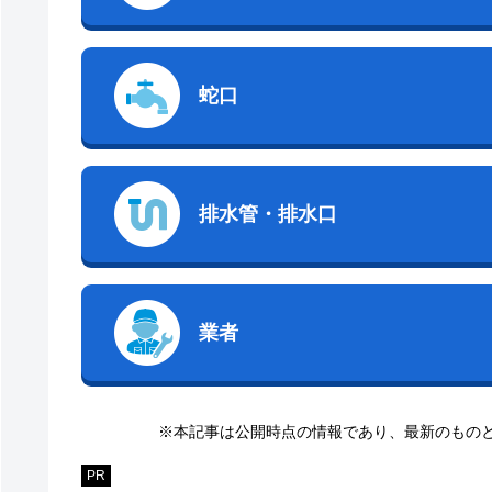
蛇口
排水管・排水口
業者
※本記事は公開時点の情報であり、最新のもの
PR