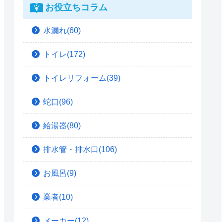
お役立ちコラム
水漏れ(60)
トイレ(172)
トイレリフォーム(39)
蛇口(96)
給湯器(80)
排水管・排水口(106)
お風呂(9)
業者(10)
メーカー(12)