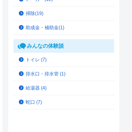
掃除(19)
助成金・補助金(1)
みんなの体験談
トイレ
(7)
排水口・排水管
(1)
給湯器
(4)
蛇口
(7)