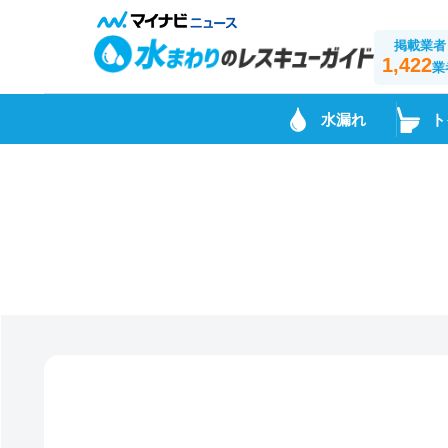
掲載業者
1,422
業
水漏れ
ト