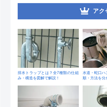
アク
1
2
排水トラップとは？全7種類の仕組
水道・蛇口ハ
み・構造を図解で解説！
順・方法を分
4
5