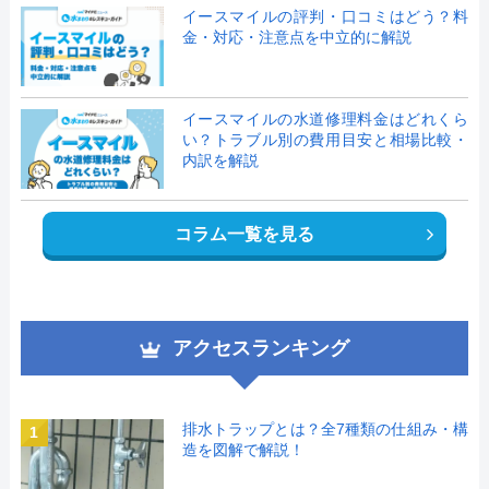
イースマイルの評判・口コミはどう？料
金・対応・注意点を中立的に解説
イースマイルの水道修理料金はどれくら
い？トラブル別の費用目安と相場比較・
内訳を解説
コラム一覧を見る
アクセスランキング
排水トラップとは？全7種類の仕組み・構
1
造を図解で解説！