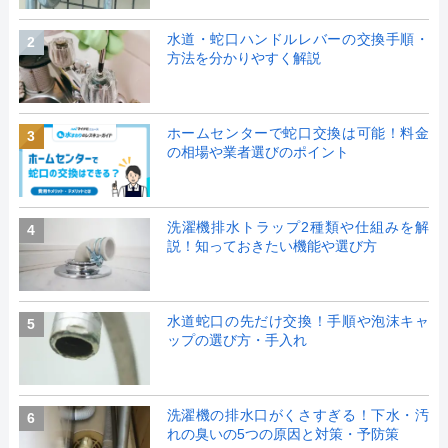
水道・蛇口ハンドルレバーの交換手順・
2
方法を分かりやすく解説
ホームセンターで蛇口交換は可能！料金
3
の相場や業者選びのポイント
洗濯機排水トラップ2種類や仕組みを解
4
説！知っておきたい機能や選び方
水道蛇口の先だけ交換！手順や泡沫キャ
5
ップの選び方・手入れ
洗濯機の排水口がくさすぎる！下水・汚
6
れの臭いの5つの原因と対策・予防策