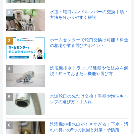
水道・蛇口ハンドルレバーの交換手順・
2
方法を分かりやすく解説
ホームセンターで蛇口交換は可能！料金
3
の相場や業者選びのポイント
洗濯機排水トラップ2種類や仕組みを解
4
説！知っておきたい機能や選び方
水道蛇口の先だけ交換！手順や泡沫キャ
5
ップの選び方・手入れ
洗濯機の排水口がくさすぎる！下水・汚
6
れの臭いの5つの原因と対策・予防策