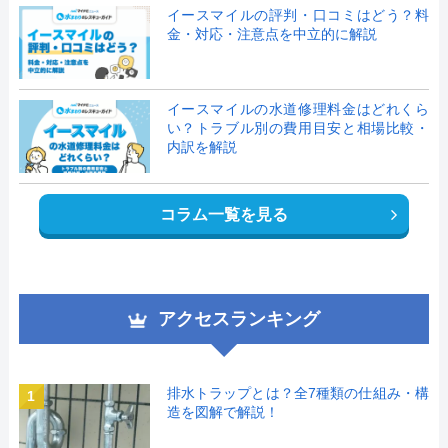
イースマイルの評判・口コミはどう？料
金・対応・注意点を中立的に解説
イースマイルの水道修理料金はどれくら
い？トラブル別の費用目安と相場比較・
内訳を解説
コラム一覧を見る
アクセスランキング
排水トラップとは？全7種類の仕組み・構
1
造を図解で解説！