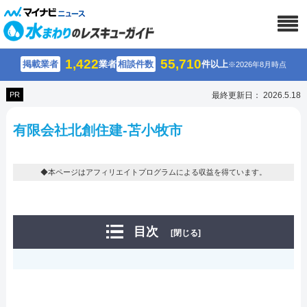
1,422
55,710
掲載業者
業者
相談件数
件以上
※2026年8月時点
PR
最終更新日： 2026.5.18
有限会社北創住建-苫小牧市
◆本ページはアフィリエイトプログラムによる収益を得ています。
目次
[閉じる]