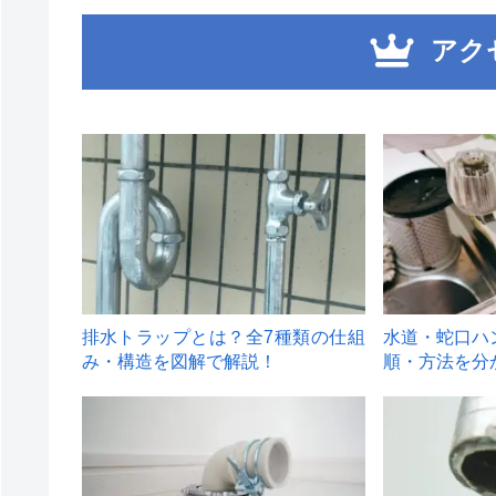
アク
1
2
排水トラップとは？全7種類の仕組
水道・蛇口ハ
み・構造を図解で解説！
順・方法を分
4
5