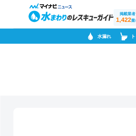
掲載業者
1,422
業
水漏れ
ト