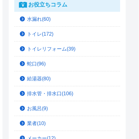
お役立ちコラム
水漏れ(60)
トイレ(172)
トイレリフォーム(39)
蛇口(96)
給湯器(80)
排水管・排水口(106)
お風呂(9)
業者(10)
メーカー(12)