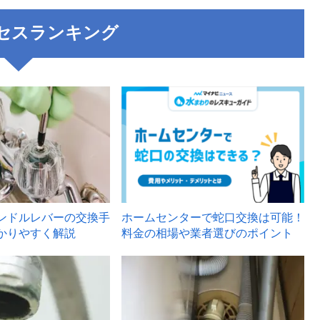
セスランキング
3
ンドルレバーの交換手
ホームセンターで蛇口交換は可能！
かりやすく解説
料金の相場や業者選びのポイント
6