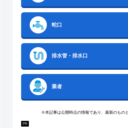
蛇口
排水管・排水口
業者
※本記事は公開時点の情報であり、最新のもの
PR