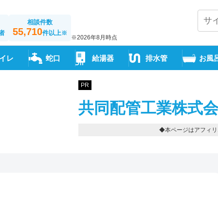
相談件数
55,710
者
件以上
※
※2026年8月時点
イレ
蛇口
給湯器
排水管
お風
PR
共同配管工業株式会
◆本ページはアフィリ