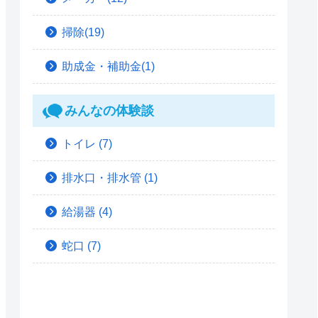
掃除(19)
助成金・補助金(1)
みんなの体験談
トイレ
(7)
排水口・排水管
(1)
給湯器
(4)
蛇口
(7)