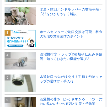
水道・蛇口ハンドルレバーの交換手順・
2
方法を分かりやすく解説
ホームセンターで蛇口交換は可能！料金
3
の相場や業者選びのポイント
洗濯機排水トラップ2種類や仕組みを解
4
説！知っておきたい機能や選び方
水道蛇口の先だけ交換！手順や泡沫キャ
5
ップの選び方・手入れ
洗濯機の排水口がくさすぎる！下水・汚
6
れの臭いの5つの原因と対策・予防策