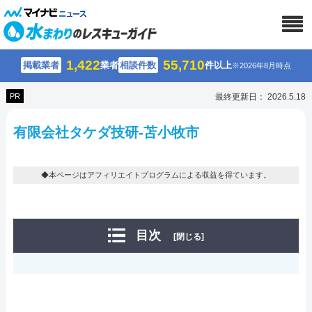
1,422
55,710
掲載業者
業者
相談件数
件以上
※2026年8月時点
PR
最終更新日： 2026.5.18
有限会社タケダ技研-苫小牧市
◆本ページはアフィリエイトプログラムによる収益を得ています。
目次
[閉じる]