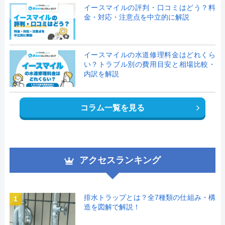
イースマイルの評判・口コミはどう？料
金・対応・注意点を中立的に解説
イースマイルの水道修理料金はどれくら
い？トラブル別の費用目安と相場比較・
内訳を解説
コラム一覧を見る
アクセスランキング
排水トラップとは？全7種類の仕組み・構
1
造を図解で解説！