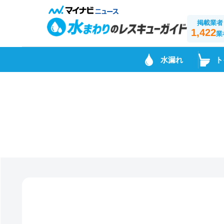
掲載業者
1,422
業
水漏れ
ト