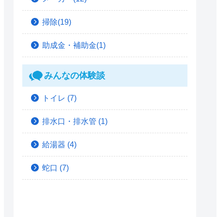
掃除(19)
助成金・補助金(1)
みんなの体験談
トイレ
(7)
排水口・排水管
(1)
給湯器
(4)
蛇口
(7)