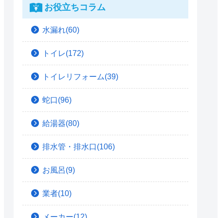
お役立ちコラム
水漏れ(60)
トイレ(172)
トイレリフォーム(39)
蛇口(96)
給湯器(80)
排水管・排水口(106)
お風呂(9)
業者(10)
メーカー(12)