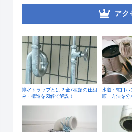
アク
1
2
排水トラップとは？全7種類の仕組
水道・蛇口ハ
み・構造を図解で解説！
順・方法を分
4
5