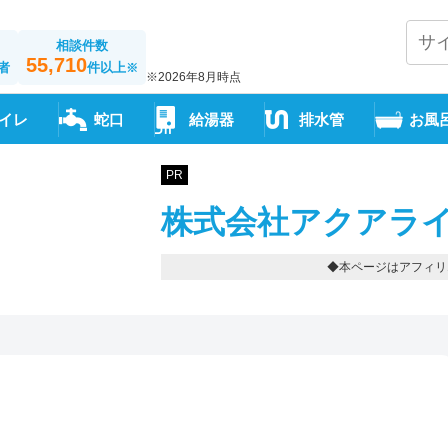
相談件数
55,710
者
件以上
※
※2026年8月時点
イレ
蛇口
給湯器
排水管
お風
PR
株式会社アクアライ
◆本ページはアフィリ