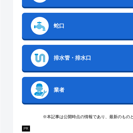
蛇口
排水管・排水口
業者
※本記事は公開時点の情報であり、最新のもの
PR