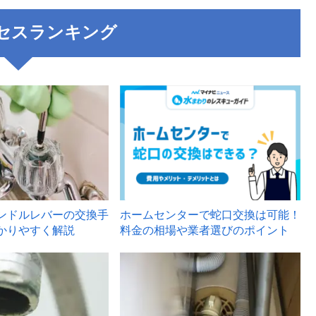
セスランキング
3
ンドルレバーの交換手
ホームセンターで蛇口交換は可能！
かりやすく解説
料金の相場や業者選びのポイント
6