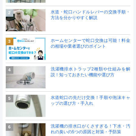
水道・蛇口ハンドルレバーの交換手順・
2
方法を分かりやすく解説
ホームセンターで蛇口交換は可能！料金
3
の相場や業者選びのポイント
洗濯機排水トラップ2種類や仕組みを解
4
説！知っておきたい機能や選び方
水道蛇口の先だけ交換！手順や泡沫キャ
5
ップの選び方・手入れ
洗濯機の排水口がくさすぎる！下水・汚
6
れの臭いの5つの原因と対策・予防策