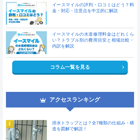
イースマイルの評判・口コミはどう？料
金・対応・注意点を中立的に解説
イースマイルの水道修理料金はどれくら
い？トラブル別の費用目安と相場比較・
内訳を解説
コラム一覧を見る
アクセスランキング
排水トラップとは？全7種類の仕組み・構
1
造を図解で解説！