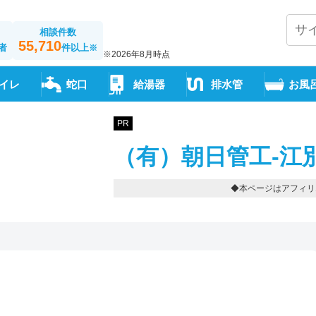
相談件数
55,710
者
件以上
※
※2026年8月時点
イレ
蛇口
給湯器
排水管
お風
PR
（有）朝日管工-江
◆本ページはアフィリ