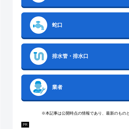
蛇口
排水管・排水口
業者
※本記事は公開時点の情報であり、最新のもの
PR