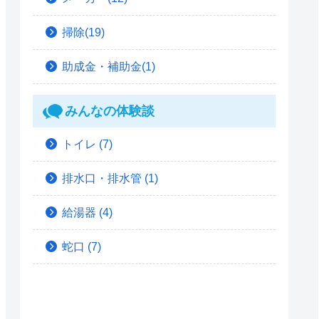
掃除(19)
助成金・補助金(1)
みんなの体験談
トイレ
(7)
排水口・排水管
(1)
給湯器
(4)
蛇口
(7)