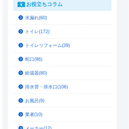
お役立ちコラム
水漏れ(60)
トイレ(172)
トイレリフォーム(39)
蛇口(96)
給湯器(80)
排水管・排水口(106)
お風呂(9)
業者(10)
メーカー(12)