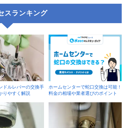
セスランキング
3
ンドルレバーの交換手
ホームセンターで蛇口交換は可能！
かりやすく解説
料金の相場や業者選びのポイント
6