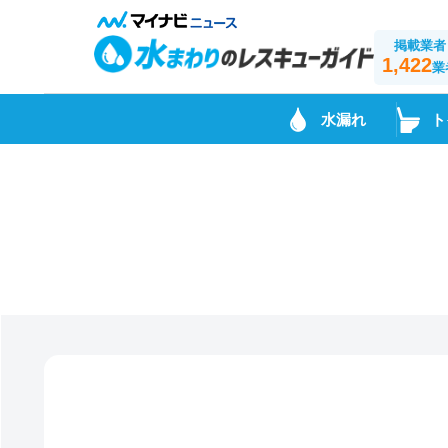
掲載業者
1,422
業
水漏れ
ト