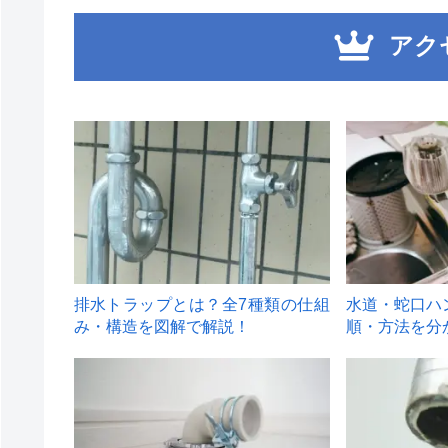
アク
1
2
排水トラップとは？全7種類の仕組
水道・蛇口ハ
み・構造を図解で解説！
順・方法を分
4
5