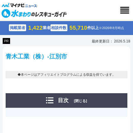
1,422
55,710
掲載業者
業者
相談件数
件以上
※2026年8月時点
PR
最終更新日： 2026.5.18
青木工業（株）-江別市
◆本ページはアフィリエイトプログラムによる収益を得ています。
目次
[閉じる]