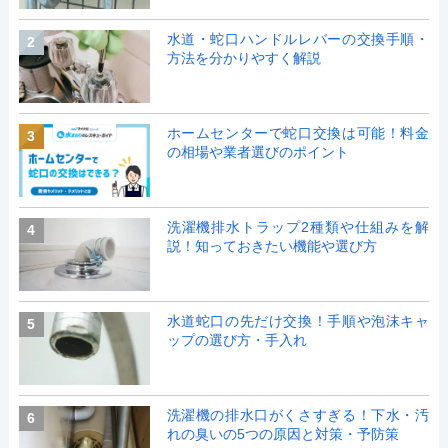
水道・蛇口ハンドルレバーの交換手順・
2
方法を分かりやすく解説
ホームセンターで蛇口交換は可能！料金
3
の相場や業者選びのポイント
洗濯機排水トラップ2種類や仕組みを解
4
説！知っておきたい機能や選び方
水道蛇口の先だけ交換！手順や泡沫キャ
5
ップの選び方・手入れ
洗濯機の排水口がくさすぎる！下水・汚
6
れの臭いの5つの原因と対策・予防策