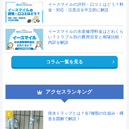
イースマイルの評判・口コミはどう？料
金・対応・注意点を中立的に解説
イースマイルの水道修理料金はどれくら
い？トラブル別の費用目安と相場比較・
内訳を解説
コラム一覧を見る
アクセスランキング
排水トラップとは？全7種類の仕組み・構
1
造を図解で解説！