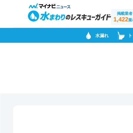
掲載業者
1,422
業
水漏れ
ト