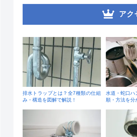
アク
1
2
排水トラップとは？全7種類の仕組
水道・蛇口ハ
み・構造を図解で解説！
順・方法を分
4
5