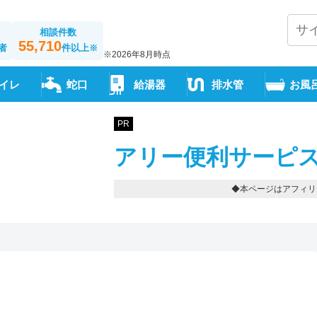
相談件数
55,710
者
件以上
※
※2026年8月時点
イレ
蛇口
給湯器
排水管
お風
PR
アリー便利サーピス
◆本ページはアフィリ