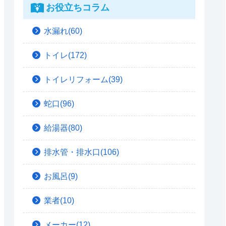
お役立ちコラム
水漏れ(60)
トイレ(172)
トイレリフォーム(39)
蛇口(96)
給湯器(80)
排水管・排水口(106)
お風呂(9)
業者(10)
メーカー(12)