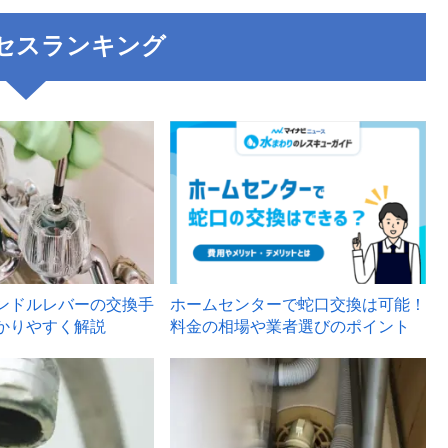
セスランキング
3
ンドルレバーの交換手
ホームセンターで蛇口交換は可能！
かりやすく解説
料金の相場や業者選びのポイント
6