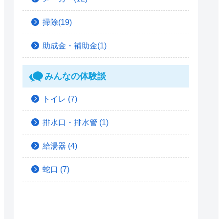
掃除(19)
助成金・補助金(1)
みんなの体験談
トイレ
(7)
排水口・排水管
(1)
給湯器
(4)
蛇口
(7)