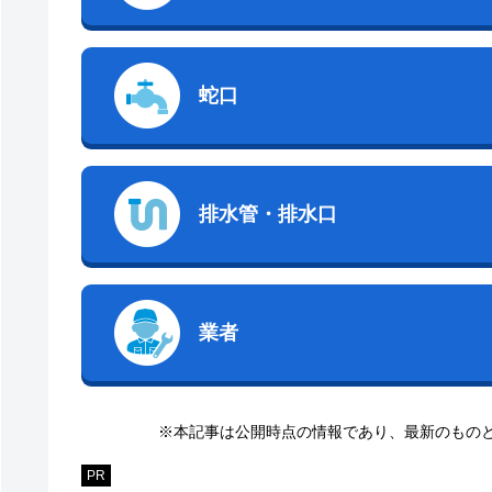
蛇口
排水管・排水口
業者
※本記事は公開時点の情報であり、最新のもの
PR