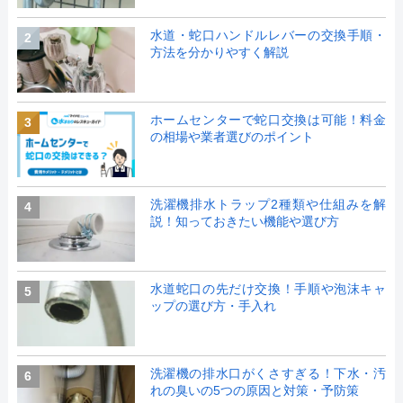
水道・蛇口ハンドルレバーの交換手順・
2
方法を分かりやすく解説
ホームセンターで蛇口交換は可能！料金
3
の相場や業者選びのポイント
洗濯機排水トラップ2種類や仕組みを解
4
説！知っておきたい機能や選び方
水道蛇口の先だけ交換！手順や泡沫キャ
5
ップの選び方・手入れ
洗濯機の排水口がくさすぎる！下水・汚
6
れの臭いの5つの原因と対策・予防策