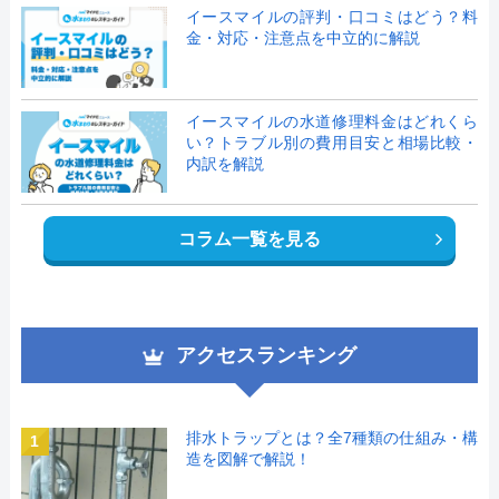
イースマイルの評判・口コミはどう？料
金・対応・注意点を中立的に解説
イースマイルの水道修理料金はどれくら
い？トラブル別の費用目安と相場比較・
内訳を解説
コラム一覧を見る
アクセスランキング
排水トラップとは？全7種類の仕組み・構
1
造を図解で解説！