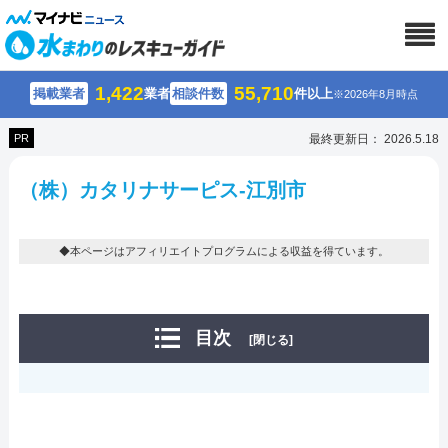
1,422
55,710
掲載業者
業者
相談件数
件以上
※2026年8月時点
PR
最終更新日： 2026.5.18
（株）カタリナサーピス-江別市
◆本ページはアフィリエイトプログラムによる収益を得ています。
目次
[閉じる]