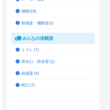
掃除(19)
助成金・補助金(1)
みんなの体験談
トイレ
(7)
排水口・排水管
(1)
給湯器
(4)
蛇口
(7)