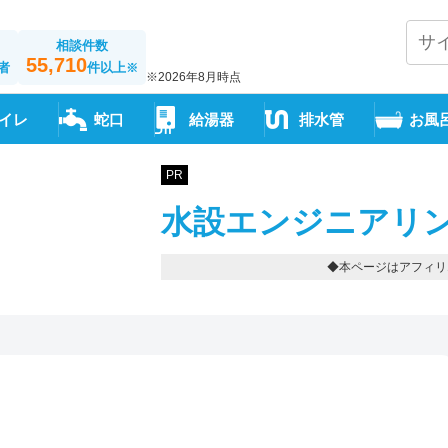
相談件数
55,710
者
件以上
※
※2026年8月時点
イレ
蛇口
給湯器
排水管
お風
PR
水設エンジニアリン
◆本ページはアフィリ