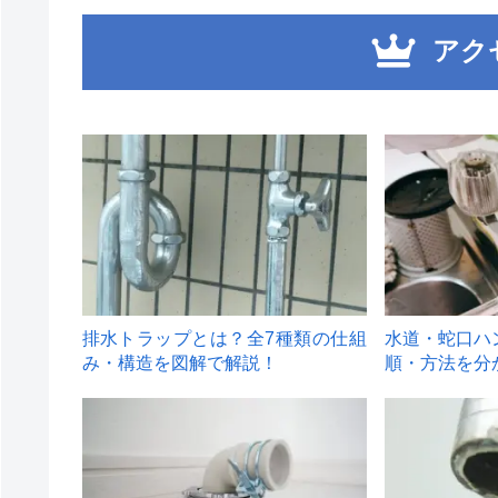
アク
1
2
排水トラップとは？全7種類の仕組
水道・蛇口ハ
み・構造を図解で解説！
順・方法を分
4
5