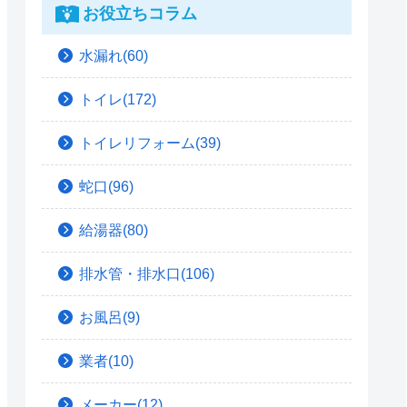
お役立ちコラム
水漏れ(60)
トイレ(172)
トイレリフォーム(39)
蛇口(96)
給湯器(80)
排水管・排水口(106)
お風呂(9)
業者(10)
メーカー(12)