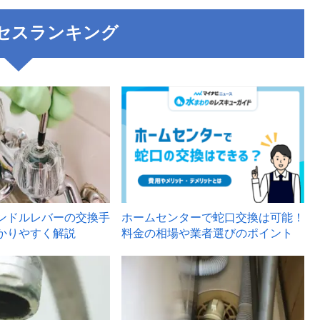
セスランキング
3
ンドルレバーの交換手
ホームセンターで蛇口交換は可能！
かりやすく解説
料金の相場や業者選びのポイント
6