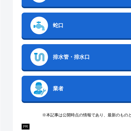
蛇口
排水管・排水口
業者
※本記事は公開時点の情報であり、最新のもの
PR