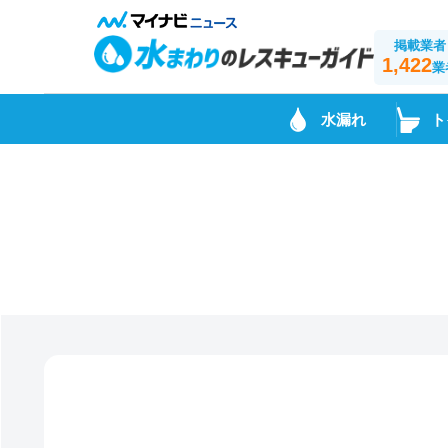
掲載業者
1,422
業
水漏れ
ト