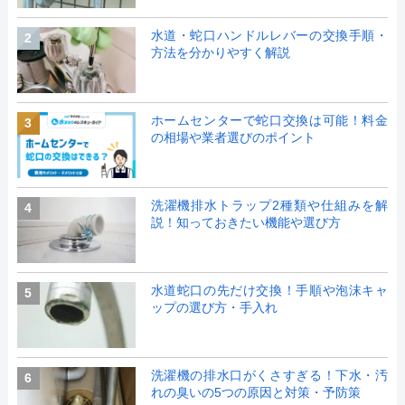
水道・蛇口ハンドルレバーの交換手順・
2
方法を分かりやすく解説
ホームセンターで蛇口交換は可能！料金
3
の相場や業者選びのポイント
洗濯機排水トラップ2種類や仕組みを解
4
説！知っておきたい機能や選び方
水道蛇口の先だけ交換！手順や泡沫キャ
5
ップの選び方・手入れ
洗濯機の排水口がくさすぎる！下水・汚
6
れの臭いの5つの原因と対策・予防策