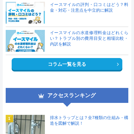
イースマイルの評判・口コミはどう？料
金・対応・注意点を中立的に解説
イースマイルの水道修理料金はどれくら
い？トラブル別の費用目安と相場比較・
内訳を解説
コラム一覧を見る
アクセスランキング
排水トラップとは？全7種類の仕組み・構
1
造を図解で解説！