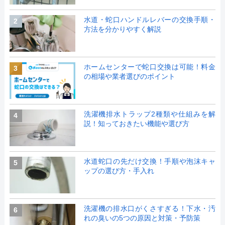
水道・蛇口ハンドルレバーの交換手順・
2
方法を分かりやすく解説
ホームセンターで蛇口交換は可能！料金
3
の相場や業者選びのポイント
洗濯機排水トラップ2種類や仕組みを解
4
説！知っておきたい機能や選び方
水道蛇口の先だけ交換！手順や泡沫キャ
5
ップの選び方・手入れ
洗濯機の排水口がくさすぎる！下水・汚
6
れの臭いの5つの原因と対策・予防策