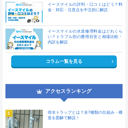
イースマイルの評判・口コミはどう？料
金・対応・注意点を中立的に解説
イースマイルの水道修理料金はどれくら
い？トラブル別の費用目安と相場比較・
内訳を解説
コラム一覧を見る
アクセスランキング
排水トラップとは？全7種類の仕組み・構
1
造を図解で解説！