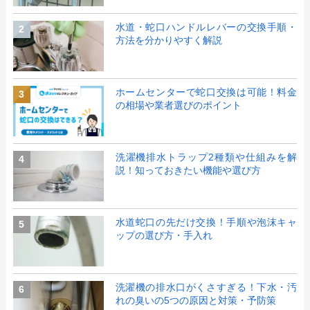
水道・蛇口ハンドルレバーの交換手順・
2
方法を分かりやすく解説
ホームセンターで蛇口交換は可能！料金
3
の相場や業者選びのポイント
洗濯機排水トラップ2種類や仕組みを解
4
説！知っておきたい機能や選び方
水道蛇口の先だけ交換！手順や泡沫キャ
5
ップの選び方・手入れ
洗濯機の排水口がくさすぎる！下水・汚
6
れの臭いの5つの原因と対策・予防策