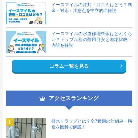
イースマイルの評判・口コミはどう？料
金・対応・注意点を中立的に解説
イースマイルの水道修理料金はどれくら
い？トラブル別の費用目安と相場比較・
内訳を解説
コラム一覧を見る
アクセスランキング
排水トラップとは？全7種類の仕組み・構
1
造を図解で解説！