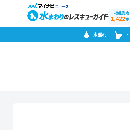
掲載業者
1,422
業
水漏れ
ト