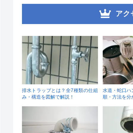
アク
1
2
排水トラップとは？全7種類の仕組
水道・蛇口ハ
み・構造を図解で解説！
順・方法を分
4
5