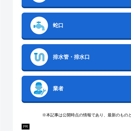
蛇口
排水管・排水口
業者
※本記事は公開時点の情報であり、最新のもの
PR