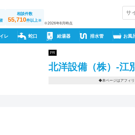
相談件数
55,710
者
件以上
※
※2026年8月時点
イレ
蛇口
給湯器
排水管
お風
PR
北洋設備（株）-江
◆本ページはアフィリ