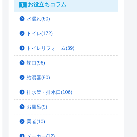
お役立ちコラム
水漏れ(60)
トイレ(172)
トイレリフォーム(39)
蛇口(96)
給湯器(80)
排水管・排水口(106)
お風呂(9)
業者(10)
メーカー(12)