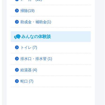
掃除(19)
助成金・補助金(1)
みんなの体験談
トイレ
(7)
排水口・排水管
(1)
給湯器
(4)
蛇口
(7)