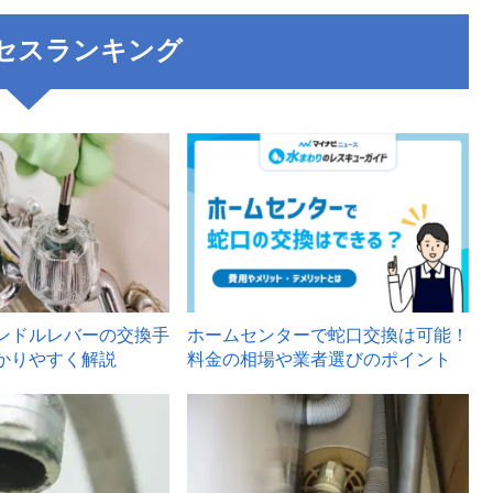
セスランキング
3
ンドルレバーの交換手
ホームセンターで蛇口交換は可能！
かりやすく解説
料金の相場や業者選びのポイント
6