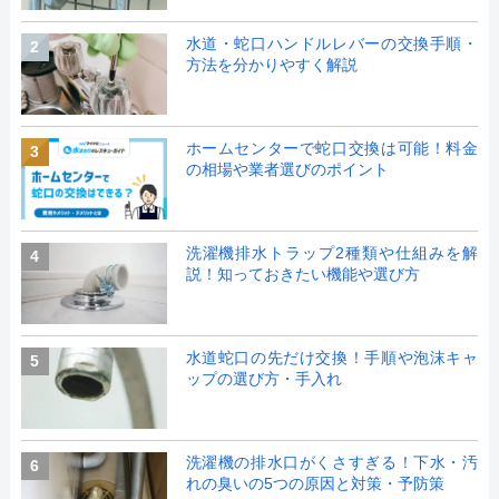
水道・蛇口ハンドルレバーの交換手順・
2
方法を分かりやすく解説
ホームセンターで蛇口交換は可能！料金
3
の相場や業者選びのポイント
洗濯機排水トラップ2種類や仕組みを解
4
説！知っておきたい機能や選び方
水道蛇口の先だけ交換！手順や泡沫キャ
5
ップの選び方・手入れ
洗濯機の排水口がくさすぎる！下水・汚
6
れの臭いの5つの原因と対策・予防策