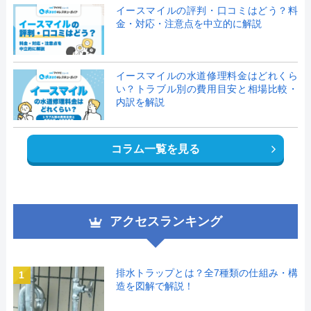
イースマイルの評判・口コミはどう？料
金・対応・注意点を中立的に解説
イースマイルの水道修理料金はどれくら
い？トラブル別の費用目安と相場比較・
内訳を解説
コラム一覧を見る
アクセスランキング
排水トラップとは？全7種類の仕組み・構
1
造を図解で解説！